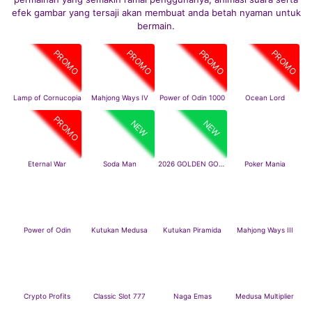
efek gambar yang tersaji akan membuat anda betah nyaman untuk
bermain.
PROMO
PROMO
PROMO
PROMO
Lamp of Cornucopia
Mahjong Ways IV
Power of Odin 1000
Ocean Lord
PROMO
NEW
NEW
Eternal War
Soda Man
2026 GOLDEN GOAL RUSH
Poker Mania
Power of Odin
Kutukan Medusa
Kutukan Piramida
Mahjong Ways III
Crypto Profits
Classic Slot 777
Naga Emas
Medusa Multiplier