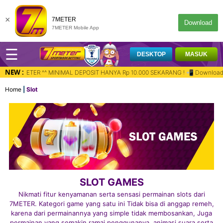
×
7METER
Download
7METER Mobile App
☰
DESKTOP
MASUK
NEW :
I 7METER ^^ MINIMAL DEPOSIT HANYA Rp 10.000 SEKARANG ! 📲 Download Aplikas
Home
Slot
SLOT GAMES
Nikmati fitur kenyamanan serta sensasi permainan slots dari
7METER. Kategori game yang satu ini Tidak bisa di anggap remeh,
karena dari permainannya yang simple tidak membosankan, Juga
permainan yang semakin ramai penggunanya, animasi suara serta