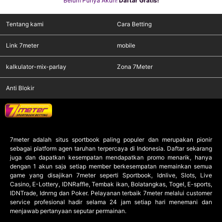
Belum Punya Akun!
Daftar Gratis!
Tentang kami
Cara Betting
Link 7meter
mobile
kalkulator-mix-parlay
Zona 7Meter
Anti Blokir
7meter
adalah situs sportbook paling populer dan merupakan pionir
sebagai platform agen taruhan terpercaya di Indonesia. Daftar sekarang
juga dan dapatkan kesempatan mendapatkan promo menarik, hanya
dengan 1 akun saja setiap member berkesempatan memainkan semua
game yang disajikan 7meter seperti Sportbook, Idnlive, Slots, Live
Casino, E-Lottery, IDNRaffle, Tembak ikan, Bolatangkas, Togel, E-sports,
IDNTrade, Idnrng dan Poker. Pelayanan terbaik 7meter melalui customer
service profesional hadir selama 24 jam setiap hari menemani dan
menjawab pertanyaan seputar permainan.