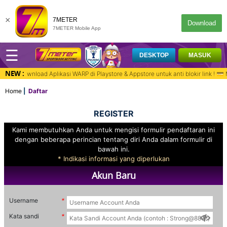
×
7METER
Download
7METER Mobile App
☰
DESKTOP
MASUK
NEW :
Download Aplikasi WARP di Playstore & Appstore untuk anti blokir link ! 💳
Home
Daftar
REGISTER
Kami membutuhkan Anda untuk mengisi formulir pendaftaran ini
dengan beberapa perincian tentang diri Anda dalam formulir di
bawah ini.
* Indikasi informasi yang diperlukan
Akun Baru
Username
Kata sandi